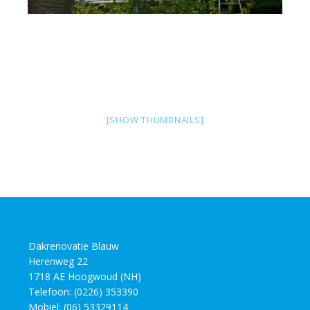
[SHOW THUMBNAILS]
Dakrenovatie Blauw
Herenweg 22
1718 AE Hoogwoud (NH)
Telefoon: (0226) 353390
Mobiel: (06) 53329114